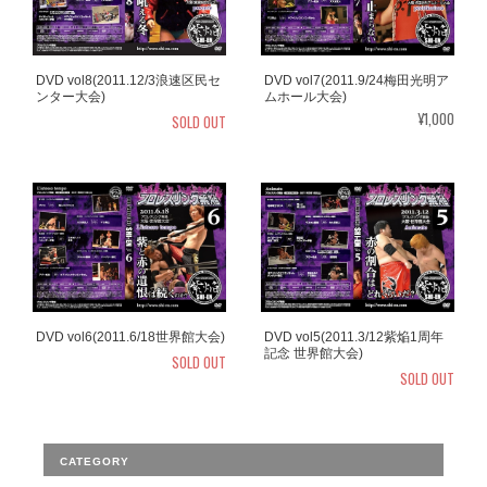
DVD vol8(2011.12/3浪速区民セ
DVD vol7(2011.9/24梅田光明ア
ンター大会)
ムホール大会)
¥1,000
SOLD OUT
DVD vol6(2011.6/18世界館大会)
DVD vol5(2011.3/12紫焔1周年
記念 世界館大会)
SOLD OUT
SOLD OUT
CATEGORY