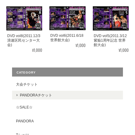
DVD vol6(2011.6/18
DVD vol8(2011.12/3
DVD vol5(2011.3/12
世界館大会)
浪速区民センター大
紫焔1周年記念 世界
¥1,000
会)
館大会)
¥1,000
¥1,000
CATEGORY
大会チケット
PANDORAチケット
☆SALE☆
PANDORA
Tシャツ