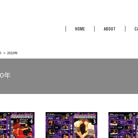
HOME
ABOUT
C
D
2010年
10年