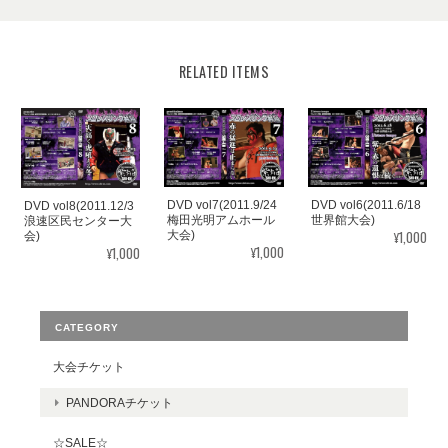
RELATED ITEMS
DVD vol7(2011.9/24
DVD vol6(2011.6/18
DVD vol8(2011.12/3
梅田光明アムホール
世界館大会)
浪速区民センター大
¥1,000
大会)
会)
¥1,000
¥1,000
CATEGORY
大会チケット
PANDORAチケット
☆SALE☆