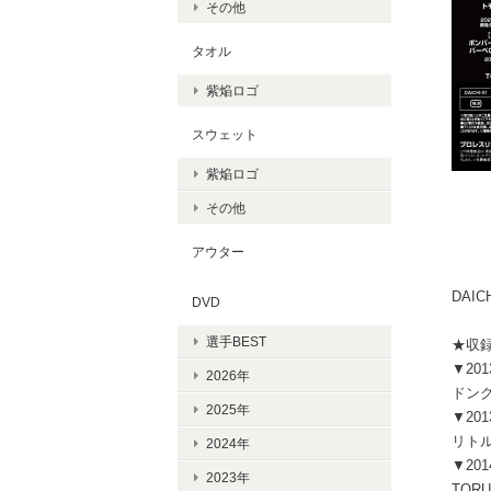
その他
タオル
紫焔ロゴ
スウェット
紫焔ロゴ
その他
アウター
DAI
DVD
選手BEST
★収
▼20
2026年
ドング
2025年
▼20
リトル
2024年
▼20
2023年
TORU