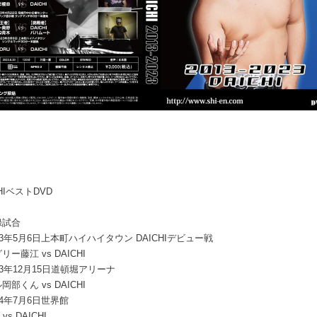
CHIベストDVD
録試合
13年5月6日上本町ハイハイタウン DAICHIデビュー戦
リー藤江 vs DAICHI
13年12月15日道頓堀アリーナ
岡部くん vs DAICHI
14年7月6日世界館
 vs DAICHI