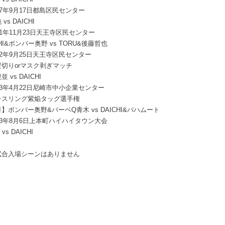
17年9月17日都島区民センター
vs DAICHI
21年11月23日天王寺区民センター
CHI&ボンバー奥野 vs TORU&後藤哲也
22年9月25日天王寺区民センター
切りorマスク剥ぎマッチ
 vs DAICHI
23年4月22日尼崎市中小企業センター
レスリング紫焔タッグ選手権
】ボンバー奥野&バーベQ青木 vs DAICHI&バハムート
23年8月6日上本町ハイハイタウン大会
 vs DAICHI
試合入場シーンはありません