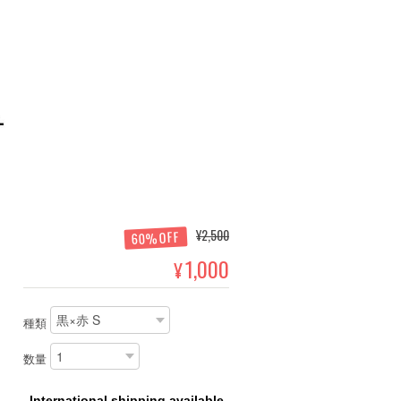
¥2,500
60%OFF
1,000
¥
種類
数量
International shipping available