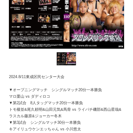
2024.8/11東成区民センター大会
▼オープニングマッチ シングルマッチ20分一本勝負
マロ栗山 vs ダディロコ
▼第2試合 8人タッグマッチ20分一本勝負
トモ榎並&尾久頼明&山田元気&馬骨 vs ライパチ磯部&西山星哉&
ラスカル藤原&ジョーカー冬木
▼第3試合 シングルマッチ30分一本勝負
キアイリュウケンエッちゃん vs 小川悠太