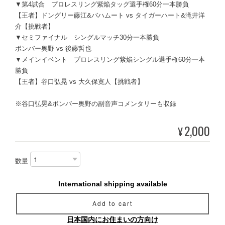
▼第4試合 プロレスリング紫焔タッグ選手権60分一本勝負
【王者】ドングリー藤江&バハムート vs タイガーハート&滝井洋
介【挑戦者】
▼セミファイナル シングルマッチ30分一本勝負
ボンバー奥野 vs 後藤哲也
▼メインイベント プロレスリング紫焔シングル選手権60分一本
勝負
【王者】谷口弘晃 vs 大久保寛人【挑戦者】
※谷口弘晃&ボンバー奥野の副音声コメンタリーも収録
2,000
¥
数量
International shipping available
Add to cart
日本国内にお住まいの方向け