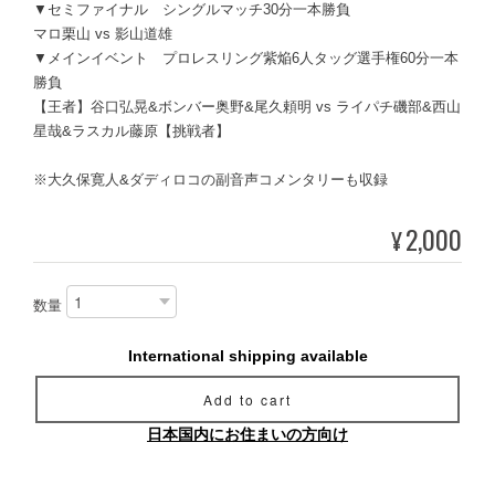
▼セミファイナル シングルマッチ30分一本勝負
マロ栗山 vs 影山道雄
▼メインイベント プロレスリング紫焔6人タッグ選手権60分一本
勝負
【王者】谷口弘晃&ボンバー奥野&尾久頼明 vs ライパチ磯部&西山
星哉&ラスカル藤原【挑戦者】
※大久保寛人&ダディロコの副音声コメンタリーも収録
2,000
¥
数量
International shipping available
Add to cart
日本国内にお住まいの方向け