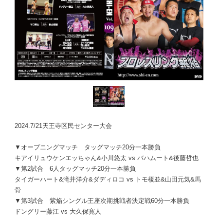
2024.7/21天王寺区民センター大会
▼オープニングマッチ タッグマッチ20分一本勝負
キアイリュウケンエッちゃん&小川悠太 vs バハムート&後藤哲也
▼第2試合 6人タッグマッチ20分一本勝負
タイガーハート&滝井洋介&ダディロコ vs トモ榎並&山田元気&馬
骨
▼第3試合 紫焔シングル王座次期挑戦者決定戦60分一本勝負
ドングリー藤江 vs 大久保寛人