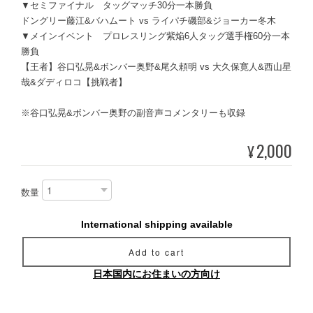
▼セミファイナル タッグマッチ30分一本勝負
ドングリー藤江&バハムート vs ライパチ磯部&ジョーカー冬木
▼メインイベント プロレスリング紫焔6人タッグ選手権60分一本
勝負
【王者】谷口弘晃&ボンバー奥野&尾久頼明 vs 大久保寛人&西山星
哉&ダディロコ【挑戦者】
※谷口弘晃&ボンバー奥野の副音声コメンタリーも収録
2,000
¥
数量
International shipping available
Add to cart
日本国内にお住まいの方向け