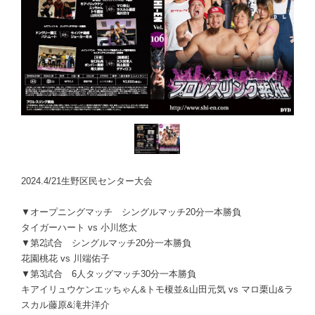
2024.4/21生野区民センター大会
▼オープニングマッチ シングルマッチ20分一本勝負
タイガーハート vs 小川悠太
▼第2試合 シングルマッチ20分一本勝負
花園桃花 vs 川端佑子
▼第3試合 6人タッグマッチ30分一本勝負
キアイリュウケンエッちゃん&トモ榎並&山田元気 vs マロ栗山&ラ
スカル藤原&滝井洋介