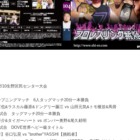
4.2/10生野区民センター大会
ープニングマッチ 6人タッグマッチ20分一本勝負
也&ラスカル藤原&ドングリー藤江 vs 山田元気&トモ榎並&馬骨
2試合 タッグマッチ20分一本勝負
介&タイガーハート vs ボンバー奥野&尾久頼明
試合 DOVE世界ヘビー級タイトル
】谷口弘晃 vs "brother"YASSHI【挑戦者】