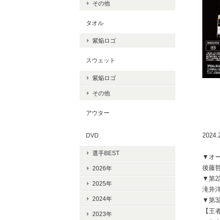
その他
タオル
紫焔ロゴ
スウェット
紫焔ロゴ
その他
アウター
202
DVD
選手BEST
▼オ
後藤哲
2026年
▼第
2025年
滝井洋
2024年
▼第3
【王者
2023年