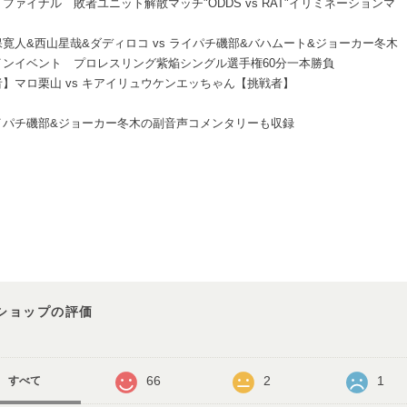
ファイナル 敗者ユニット解散マッチ"ODDS vs RAT"イリミネーションマ
寛人&西山星哉&ダディロコ vs ライパチ磯部&バハムート&ジョーカー冬木
インイベント プロレスリング紫焔シングル選手権60分一本勝負
】マロ栗山 vs キアイリュウケンエッちゃん【挑戦者】
イパチ磯部&ジョーカー冬木の副音声コメンタリーも収録
ショップの評価
66
2
1
すべて