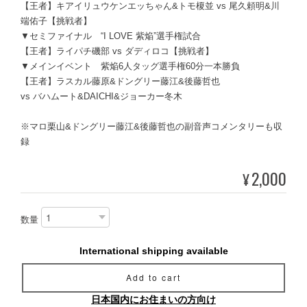
【王者】キアイリュウケンエッちゃん&トモ榎並 vs 尾久頼明&川
端佑子【挑戦者】
▼セミファイナル “I LOVE 紫焔”選手権試合
【王者】ライパチ磯部 vs ダディロコ【挑戦者】
▼メインイベント 紫焔6人タッグ選手権60分一本勝負
【王者】ラスカル藤原&ドングリー藤江&後藤哲也
vs バハムート&DAICHI&ジョーカー冬木
※マロ栗山&ドングリー藤江&後藤哲也の副音声コメンタリーも収
録
2,000
¥
数量
International shipping available
Add to cart
日本国内にお住まいの方向け