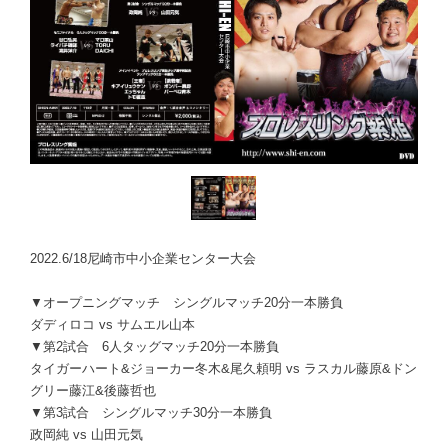
2022.6/18尼崎市中小企業センター大会
▼オープニングマッチ シングルマッチ20分一本勝負
ダディロコ vs サムエル山本
▼第2試合 6人タッグマッチ20分一本勝負
タイガーハート&ジョーカー冬木&尾久頼明 vs ラスカル藤原&ドン
グリー藤江&後藤哲也
▼第3試合 シングルマッチ30分一本勝負
政岡純 vs 山田元気