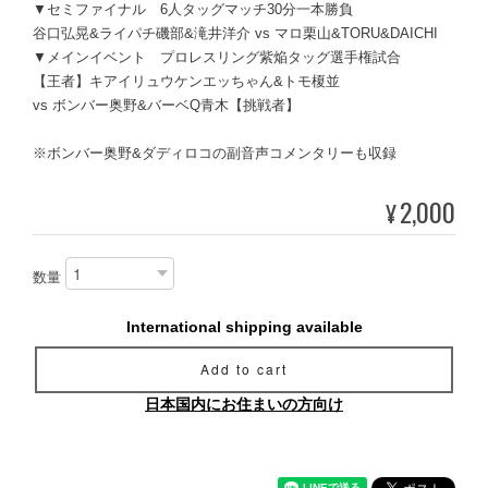
▼セミファイナル 6人タッグマッチ30分一本勝負
谷口弘晃&ライパチ磯部&滝井洋介 vs マロ栗山&TORU&DAICHI
▼メインイベント プロレスリング紫焔タッグ選手権試合
【王者】キアイリュウケンエッちゃん&トモ榎並
vs ボンバー奥野&バーベQ青木【挑戦者】
※ボンバー奥野&ダディロコの副音声コメンタリーも収録
2,000
¥
数量
International shipping available
Add to cart
日本国内にお住まいの方向け