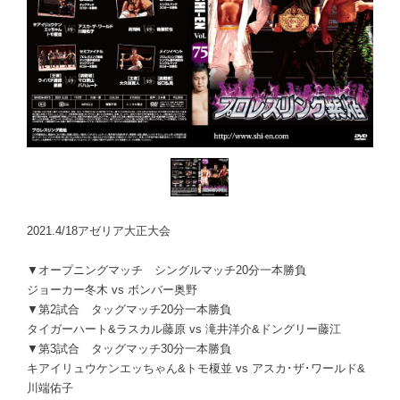
2021.4/18アゼリア大正大会
▼オープニングマッチ シングルマッチ20分一本勝負
ジョーカー冬木 vs ボンバー奥野
▼第2試合 タッグマッチ20分一本勝負
タイガーハート&ラスカル藤原 vs 滝井洋介&ドングリー藤江
▼第3試合 タッグマッチ30分一本勝負
キアイリュウケンエッちゃん&トモ榎並 vs アスカ･ザ･ワールド&
川端佑子