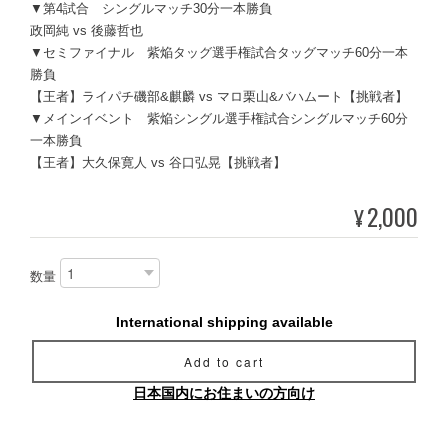
▼第4試合 シングルマッチ30分一本勝負
政岡純 vs 後藤哲也
▼セミファイナル 紫焔タッグ選手権試合タッグマッチ60分一本
勝負
【王者】ライパチ磯部&麒麟 vs マロ栗山&バハムート【挑戦者】
▼メインイベント 紫焔シングル選手権試合シングルマッチ60分
一本勝負
【王者】大久保寛人 vs 谷口弘晃【挑戦者】
2,000
¥
数量
International shipping available
Add to cart
日本国内にお住まいの方向け