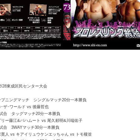
1.2/28東成区民センター大会
ープニングマッチ シングルマッチ20分一本勝負
･ザ･ワールド vs 後藤哲也
2試合 タッグマッチ20分一本勝負
リー藤江&バハムート vs 尾久頼明&川端佑子
試合 3WAYマッチ30分一本勝負
寛人 vs キアイリュウケンエッちゃん vs トモ榎並