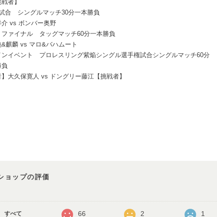
挑戦者】
4試合 シングルマッチ30分一本勝負
介 vs ボンバー奥野
ミファイナル タッグマッチ60分一本勝負
&麒麟 vs マロ&バハムート
インイベント プロレスリング紫焔シングル選手権試合シングルマッチ60分
勝負
】大久保寛人 vs ドングリー藤江【挑戦者】
ショップの評価
66
2
1
すべて