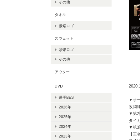
その他
タオル
紫焔ロゴ
スウェット
紫焔ロゴ
その他
アウター
202
DVD
選手BEST
▼オ
政岡純 
2026年
▼第2
2025年
タイガ
2024年
▼第3
【王者
2023年