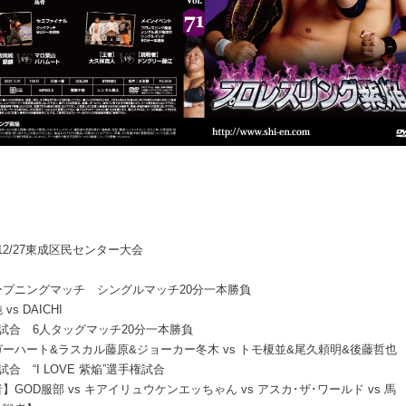
0.12/27東成区民センター大会
ープニングマッチ シングルマッチ20分一本勝負
vs DAICHI
試合 6人タッグマッチ20分一本勝負
ーハート&ラスカル藤原&ジョーカー冬木 vs トモ榎並&尾久頼明&後藤哲也
試合 “I LOVE 紫焔”選手権試合
】GOD服部 vs キアイリュウケンエッちゃん vs アスカ･ザ･ワールド vs 馬