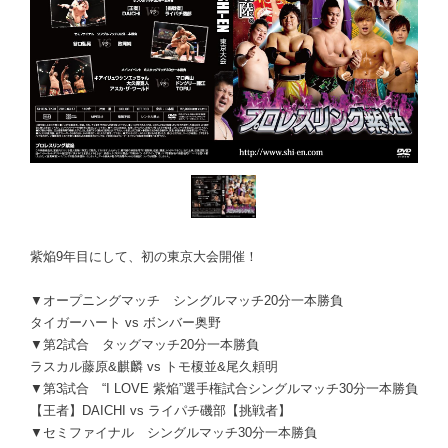
紫焔9年目にして、初の東京大会開催！
▼オープニングマッチ シングルマッチ20分一本勝負
タイガーハート vs ボンバー奥野
▼第2試合 タッグマッチ20分一本勝負
ラスカル藤原&麒麟 vs トモ榎並&尾久頼明
▼第3試合 “I LOVE 紫焔”選手権試合シングルマッチ30分一本勝負
【王者】DAICHI vs ライパチ磯部【挑戦者】
▼セミファイナル シングルマッチ30分一本勝負